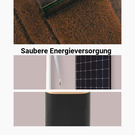
Saubere Energieversorgung
Energieerzeugungssystem
Erneuerbare Energiequelle
Erzeugte Energie
verwendete Technologie
Energiespeichersystem
Wärmespeicherung
Speicherung von Strom
Kühllager
Bioenergieträger