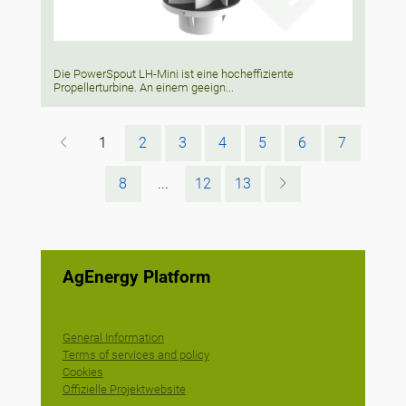
Die PowerSpout LH-Mini ist eine hocheffiziente
Propellerturbine. An einem geeign...
1
2
3
4
5
6
7
8
...
12
13
AgEnergy Platform
General Information
Terms of services and policy
Cookies
Offizielle Projektwebsite