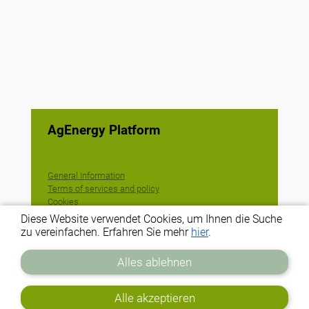
AgEnergy Platform
General Information
Terms of services and policy
Cookies
Offizielle Projektwebsite
Diese Website verwendet Cookies, um Ihnen die Suche
zu vereinfachen. Erfahren Sie mehr
hier
.
Dieses Projekt wurde vom
Forschungs- und
Alles ablehnen
Innovationsprogramm
Horizon 2020 der
Alle akzeptieren
Europäischen Union unter