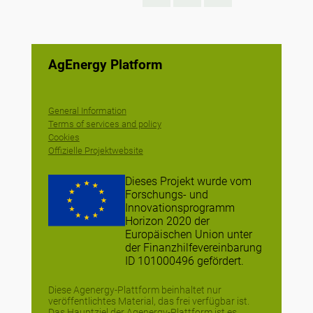
AgEnergy Platform
General Information
Terms of services and policy
Cookies
Offizielle Projektwebsite
Dieses Projekt wurde vom
Forschungs- und
Innovationsprogramm
Horizon 2020 der
Europäischen Union unter
der Finanzhilfevereinbarung
ID 101000496 gefördert.
Diese Agenergy-Plattform beinhaltet nur
veröffentlichtes Material, das frei verfügbar ist.
Das Hauptziel der Agenergy-Plattform ist es,