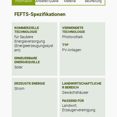
Information
Anbieter/Quelle
Material
Beurteilung
FEFTS-Spezifikationen
KOMMERZIELLE
VERWENDETE
TECHNOLOGIE
TECHNOLOGIE
für Saubere
Photovoltaik
Energieversorgung
TYP
(Energieerzeugungssyst
PV-Anlagen
em)
ERNEUERBARE
ENERGIEQUELLE
Solar
ERZEUGTE ENERGIE
LANDWIRTSCHAFTLICHE
R BEREICH
Strom
Gewächshäuser
PASSEND FÜR
Landwirt,
Erzeugervereinigung