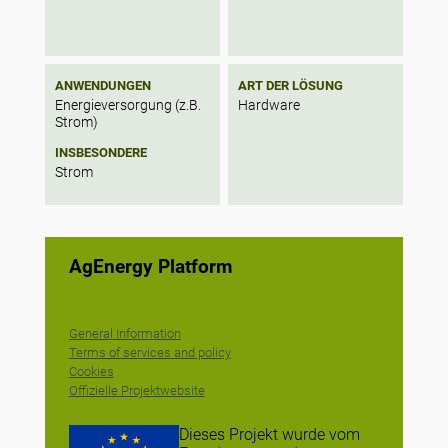
ANWENDUNGEN
ART DER LÖSUNG
Energieversorgung (z.B.
Hardware
Strom)
INSBESONDERE
Strom
AgEnergy Platform
General Information
Terms of services and policy
Cookies
Offizielle Projektwebsite
Dieses Projekt wurde vom