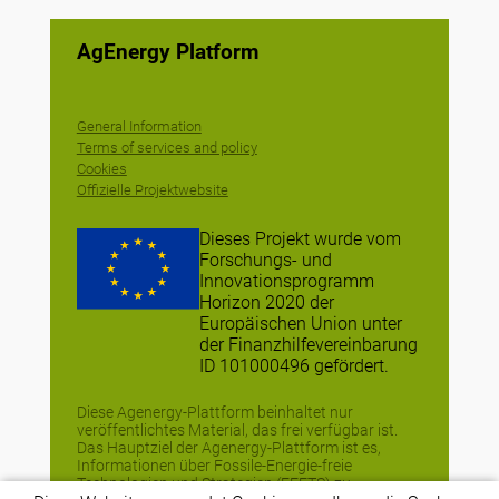
AgEnergy Platform
General Information
Terms of services and policy
Cookies
Offizielle Projektwebsite
Dieses Projekt wurde vom
Forschungs- und
Innovationsprogramm
Horizon 2020 der
Europäischen Union unter
der Finanzhilfevereinbarung
ID 101000496 gefördert.
Diese Agenergy-Plattform beinhaltet nur
veröffentlichtes Material, das frei verfügbar ist.
Das Hauptziel der Agenergy-Plattform ist es,
Informationen über Fossile-Energie-freie
Technologien und Strategien (FEFTS) zu