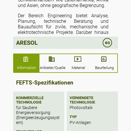
und Asien, ohne geografische Begrenzung.
Der Bereich Engineering bietet Analyse,
Planung, technische Beratung und
Bauaufsicht für zivile, mechanische und
elektrotechnische Projekte. Darüber hinaus
führen wir den Betrieb und die Wartung
ARESOL
es
unserer eigenen und fremder
Photovoltaikanlagen durch.
Bis heute hat Grupo Aresol in mehreren
Ländern wie Spanien, Afrika, Brasilien und
Information
Anbieter/Quelle
Material
Beurteilung
Chile Photovoltaikanlagen gebaut bzw. baut
sie gerade. Diese Anlagen haben eine
Leistung von mehr als 300 MW. Grupo
FEFTS-Spezifikationen
Aresol bewirbt sich auch um Projekte in
Ländern wie Mexiko, Panama, El Salvador,
Guatemala, Brasilien, Uruguay, Chile,
KOMMERZIELLE
VERWENDETE
TECHNOLOGIE
TECHNOLOGIE
Marokko, Algerien, Ägypten, Nigeria,
für Saubere
Photovoltaik
Südafrika und EMEA mit einer installierten
Energieversorgung
Leistung von über 400 MW.
TYP
(Energieerzeugungssyst
PV-Anlagen
em)