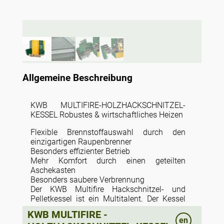
Allgemeine Beschreibung
KWB MULTIFIRE-HOLZHACKSCHNITZEL-
KESSEL Robustes & wirtschaftliches Heizen
Flexible Brennstoffauswahl durch den
einzigartigen Raupenbrenner
Besonders effizienter Betrieb
Mehr Komfort durch einen geteilten
Aschekasten
Besonders saubere Verbrennung
Der KWB Multifire Hackschnitzel- und
Pelletkessel ist ein Multitalent. Der Kessel
ist besonders robust und sparsam im
KWB MULTIFIRE -
Brennstoffverbrauch. Im Leistungsbereich
en