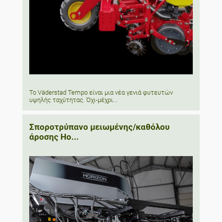
Το Väderstad Tempo είναι μια νέα γενιά φυτευτών
υψηλής ταχύτητας. Όχι-μέχρι...
Σποροτρύπανο μειωμένης/καθόλου
άροσης Ho...