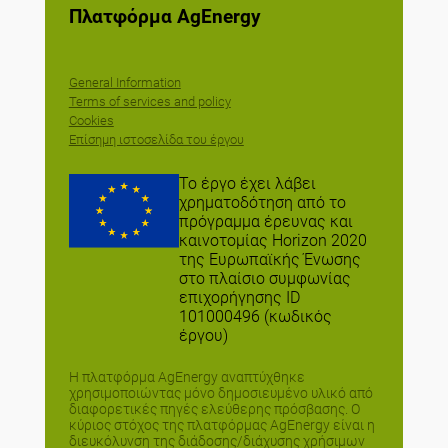
Πλατφόρμα AgEnergy
General Information
Terms of services and policy
Cookies
Επίσημη ιστοσελίδα του έργου
Το έργο έχει λάβει
χρηματοδότηση από το
πρόγραμμα έρευνας και
καινοτομίας Horizon 2020
της Ευρωπαϊκής Ένωσης
στο πλαίσιο συμφωνίας
επιχορήγησης ID
101000496 (κωδικός
έργου)
H πλατφόρμα AgEnergy αναπτύχθηκε
χρησιμοποιώντας μόνο δημοσιευμένο υλικό από
διαφορετικές πηγές ελεύθερης πρόσβασης. Ο
κύριος στόχος της πλατφόρμας AgEnergy είναι η
διευκόλυνση της διάδοσης/διάχυσης χρήσιμων