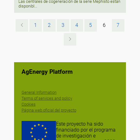
Las centrales de cogeneración de la serie Mephisto están
disponibl...
1
2
3
4
5
6
7
AgEnergy Platform
General Information
Terms of services and policy
Cookies
Página web oficial del proyecto
Este proyecto ha sido
financiado por el programa
de investigación e