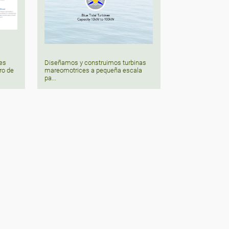
les
Diseñamos y construimos turbinas
ro de
mareomotrices a pequeña escala
pa...