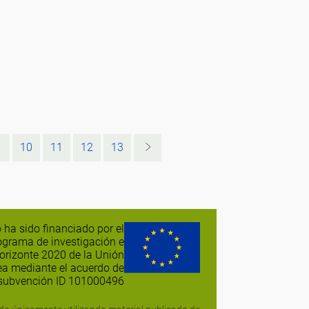
10
11
12
13
 ha sido financiado por el
ograma de investigación e
orizonte 2020 de la Unión
a mediante el acuerdo de
subvención ID 101000496