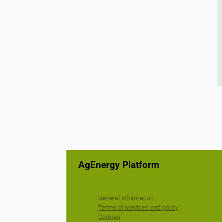
AgEnergy Platform
General Information
Terms of services and policy
Cookies