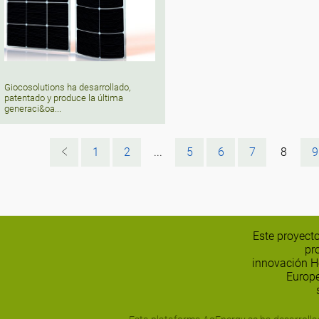
Giocosolutions ha desarrollado,
patentado y produce la última
generaci&oa...
1
2
...
5
6
7
8
9
Este proyecto
pr
innovación H
Europe