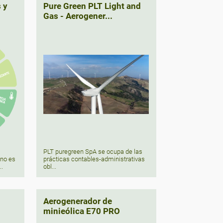
 y
Pure Green PLT Light and
Gas - Aerogener...
PLT puregreen SpA se ocupa de las
prácticas contables-administrativas
ano es
obl...
..
Aerogenerador de
minieólica E70 PRO