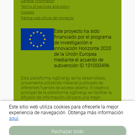
General Information
Terms of services and policy
Cookies
Página web oficial del proyecto
Este proyecto ha sido
financiado por el programa
de investigación e
innovación Horizonte 2020
de la Unión Europea
mediante el acuerdo de
subvención ID 101000496
Esta plataforma AgEnergy se ha desarrollado
únicamente utilizando material publicado de
diferentes fuentes de acceso abierto. El objetivo
principal de la plataforma AgEnergy es facilitar la
difusión de información útil para una mejor
aplicación de las estrategias y tecnologías libres
Este sitio web utiliza cookies para ofrecerle la mejor
de energía fósil (FEFTS), y no tiene fines
comerciales o comparativos. Si no estás de
experiencia de navegación. Obtenga más información
acuerdo con la difusión de la información, ponte
aquí
.
en contacto con nosotros en
info@agrofossilfree.eu
Rechazar todo