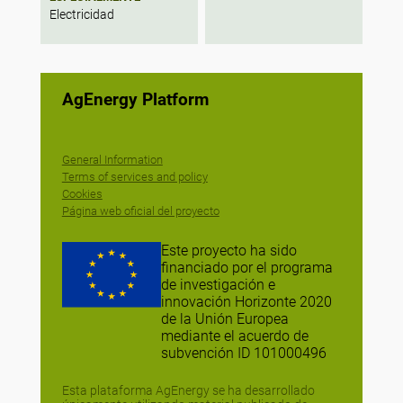
Electricidad
AgEnergy Platform
General Information
Terms of services and policy
Cookies
Página web oficial del proyecto
Este proyecto ha sido
financiado por el programa
de investigación e
innovación Horizonte 2020
de la Unión Europea
mediante el acuerdo de
subvención ID 101000496
Esta plataforma AgEnergy se ha desarrollado