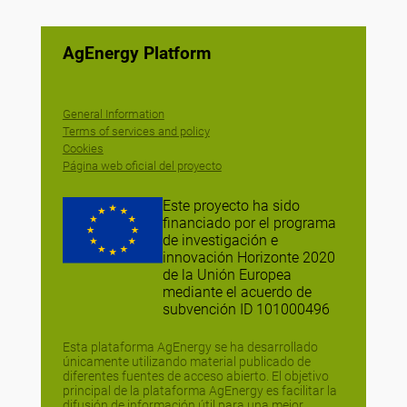
AgEnergy Platform
General Information
Terms of services and policy
Cookies
Página web oficial del proyecto
Este proyecto ha sido
financiado por el programa
de investigación e
innovación Horizonte 2020
de la Unión Europea
mediante el acuerdo de
subvención ID 101000496
Esta plataforma AgEnergy se ha desarrollado
únicamente utilizando material publicado de
diferentes fuentes de acceso abierto. El objetivo
principal de la plataforma AgEnergy es facilitar la
difusión de información útil para una mejor