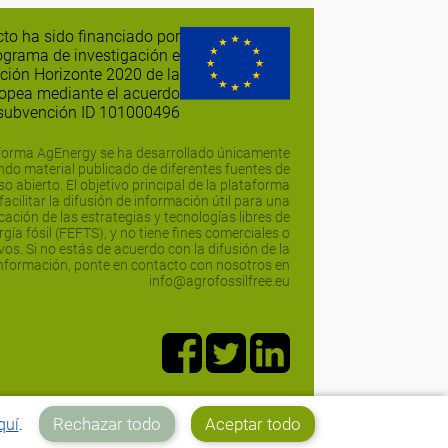
cto ha sido financiado por
ograma de investigación e
ción Horizonte 2020 de la
opea mediante el acuerdo
subvención ID 101000496
forma AgEnergy se ha desarrollado únicamente
ando material publicado de diferentes fuentes de
o abierto. El objetivo principal de la plataforma
acilitar la difusión de información útil para una
cación de las estrategias y tecnologías libres de
rgía fósil (FEFTS), y no tiene fines comerciales o
os. Si no estás de acuerdo con la difusión de la
nformación, ponte en contacto con nosotros en
info@agrofossilfree.eu
Rechazar todo
Aceptar todo
quí
.