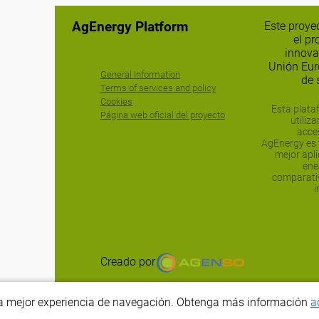
AgEnergy Platform
Este proye
el pr
innova
Unión Eur
General Information
de 
Terms of services and policy
Cookies
Esta plata
Página web oficial del proyecto
utiliz
acces
AgEnergy es f
mejor apli
ene
comparativ
i
Creado por
e la mejor experiencia de navegación. Obtenga más información
a