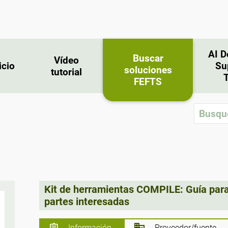
AI D
Buscar
Vídeo
icio
Su
soluciones
tutorial
FEFTS
Kit de herramientas COMPILE: Guía para 
partes interesadas
Información
Proveedor/fuente