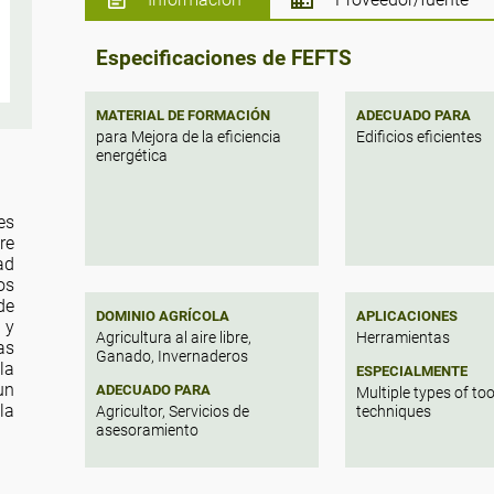
Especificaciones de FEFTS
MATERIAL DE FORMACIÓN
ADECUADO PARA
para Mejora de la eficiencia
Edificios eficientes
energética
es
re
ad
os
de
DOMINIO AGRÍCOLA
APLICACIONES
 y
Agricultura al aire libre,
Herramientas
as
Ganado, Invernaderos
la
ESPECIALMENTE
un
ADECUADO PARA
Multiple types of to
la
Agricultor, Servicios de
techniques
asesoramiento