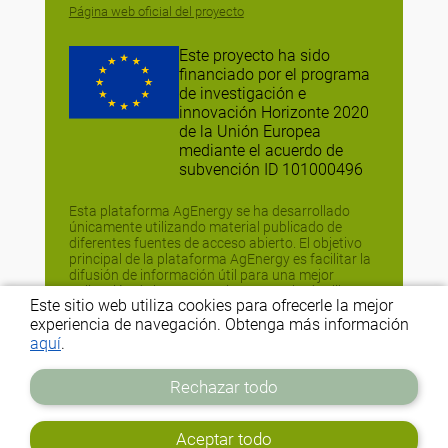
Página web oficial del proyecto
Este proyecto ha sido
financiado por el programa
de investigación e
innovación Horizonte 2020
de la Unión Europea
mediante el acuerdo de
subvención ID 101000496
Esta plataforma AgEnergy se ha desarrollado
únicamente utilizando material publicado de
diferentes fuentes de acceso abierto. El objetivo
principal de la plataforma AgEnergy es facilitar la
difusión de información útil para una mejor
aplicación de las estrategias y tecnologías libres
Este sitio web utiliza cookies para ofrecerle la mejor
de energía fósil (FEFTS), y no tiene fines
comerciales o comparativos. Si no estás de
experiencia de navegación. Obtenga más información
acuerdo con la difusión de la información, ponte
aquí
.
en contacto con nosotros en
info@agrofossilfree.eu
Rechazar todo
Creado por
Aceptar todo