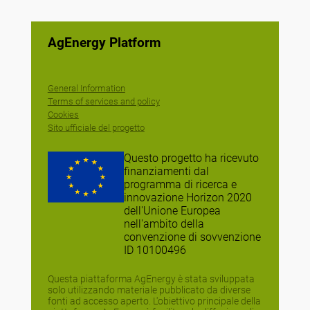
AgEnergy Platform
General Information
Terms of services and policy
Cookies
Sito ufficiale del progetto
Questo progetto ha ricevuto
finanziamenti dal
programma di ricerca e
innovazione Horizon 2020
dell'Unione Europea
nell'ambito della
convenzione di sovvenzione
ID 10100496
Questa piattaforma AgEnergy è stata sviluppata
solo utilizzando materiale pubblicato da diverse
fonti ad accesso aperto. L'obiettivo principale della