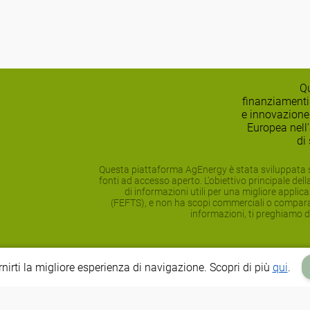
Qu
finanziamenti
e innovazione
Europea nell
di
Questa piattaforma AgEnergy è stata sviluppata s
fonti ad accesso aperto. L'obiettivo principale del
di informazioni utili per una migliore applica
(FEFTS), e non ha scopi commerciali o comparati
informazioni, ti preghiamo di
ornirti la migliore esperienza di navigazione. Scopri di più
qui
.