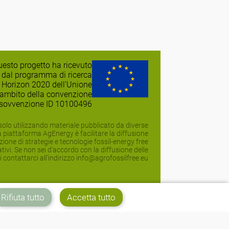
esto progetto ha ricevuto
 dal programma di ricerca
 Horizon 2020 dell'Unione
'ambito della convenzione
 sovvenzione ID 10100496
olo utilizzando materiale pubblicato da diverse
la piattaforma AgEnergy è facilitare la diffusione
zione di strategie e tecnologie fossil-energy free
vi. Se non sei d'accordo con la diffusione delle
 contattarci all'indirizzo info@agrofossilfree.eu
Rifiuta tutto
Accetta tutto