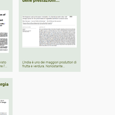
delle prestazioni...
visto
L'India è uno dei maggiori produttori di
 l'...
frutta e verdura. Nonostante...
rgia