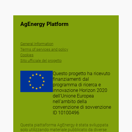
AgEnergy Platform
General Information
Terms of services and policy
Cookies
Sito ufficiale del progetto
Questo progetto ha ricevuto
finanziamenti dal
programma di ricerca e
innovazione Horizon 2020
dell'Unione Europea
nell'ambito della
convenzione di sovvenzione
ID 10100496
Questa piattaforma AgEnergy è stata sviluppata
solo utilizzando materiale pubblicato da diverse