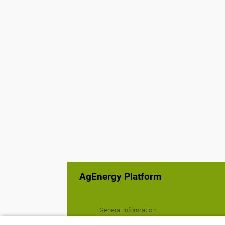
AgEnergy Platform
General Information
Terms of services and policy