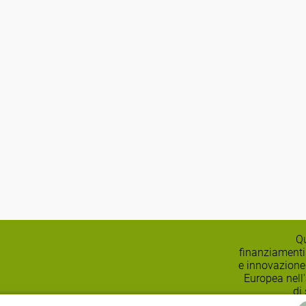
Qu
finanziamenti
e innovazione
Europea nell
di