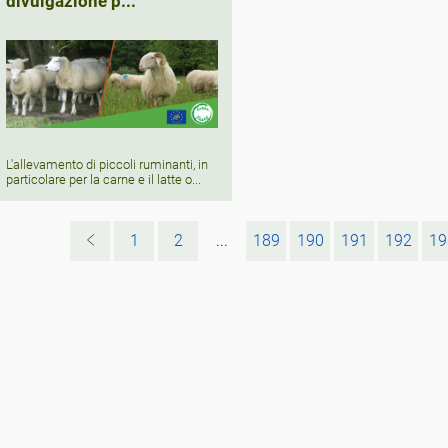
divulgazione p...
L'allevamento di piccoli ruminanti, in
particolare per la carne e il latte o...
1
2
...
189
190
191
192
19