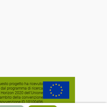
esto progetto ha ricevuto
 dal programma di ricerca
 Horizon 2020 dell'Unione
'ambito della convenzione
 sovvenzione ID 10100496