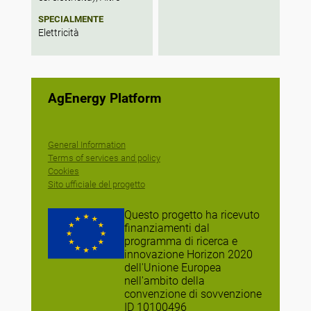
SPECIALMENTE
Elettricità
AgEnergy Platform
General Information
Terms of services and policy
Cookies
Sito ufficiale del progetto
Questo progetto ha ricevuto
finanziamenti dal
programma di ricerca e
innovazione Horizon 2020
dell'Unione Europea
nell'ambito della
convenzione di sovvenzione
ID 10100496