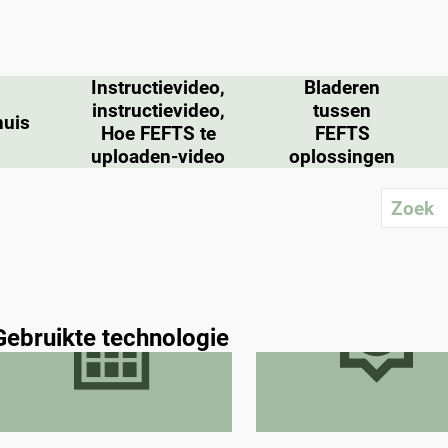
Instructievideo,
Bladeren
instructievideo,
tussen
huis
Hoe FEFTS te
FEFTS
uploaden-video
oplossingen
Gebruikte technologie
Fotovoltaïsche
Thermische zonne-ene