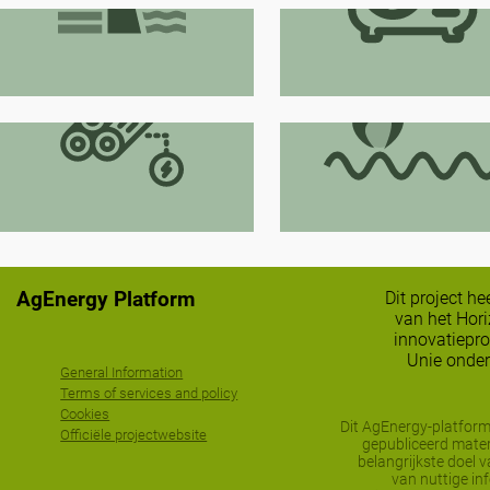
Waterkracht
Warmtepompen
Vaste biomassa
Biogas/biomethaa
productie
AgEnergy Platform
Dit project h
van het Hor
innovatiepr
Unie onder
General Information
Terms of services and policy
Cookies
Dit AgEnergy-platform
Officiële projectwebsite
gepubliceerd mater
belangrijkste doel 
van nuttige in