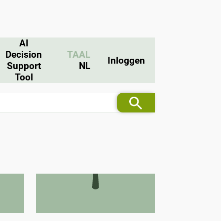
AI
Decision
TAAL
Inloggen
Support
NL
Tool
rgie
Windturbines