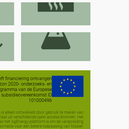
Geothermisch
n
Productie van vloeibare
biobrandstoffen
eeft financiering ontvangen
izon 2020- onderzoeks- en
ogramma van de Europese
 subsidieovereenkomst ID
101000496
 is alleen ontwikkeld door gebruik te maken van
iaal uit verschillende open access-bronnen. Het
van het AgEnergy-platform is om de verspreiding
formatie voor een betere toepassing van fossiel-