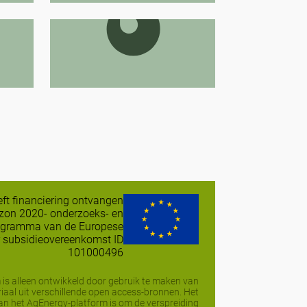
Brand bestrijding
ken
eeft financiering ontvangen
izon 2020- onderzoeks- en
ogramma van de Europese
 subsidieovereenkomst ID
101000496
 is alleen ontwikkeld door gebruik te maken van
iaal uit verschillende open access-bronnen. Het
van het AgEnergy-platform is om de verspreiding