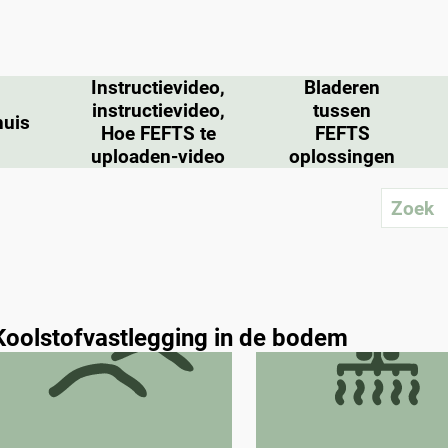
Instructievideo,
Bladeren
instructievideo,
tussen
huis
Hoe FEFTS te
FEFTS
uploaden-video
oplossingen
Koolstofvastlegging in de bodem
Bodem organische stof
Ploegen
(kringlooplandbouw +