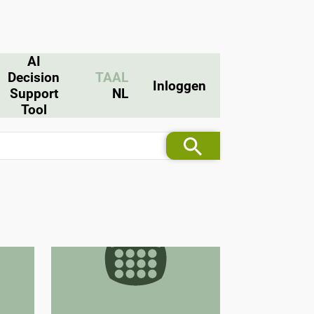
AI
Decision
TAAL
Inloggen
Support
NL
Tool
Nutriëntenbeheer
 CTF)