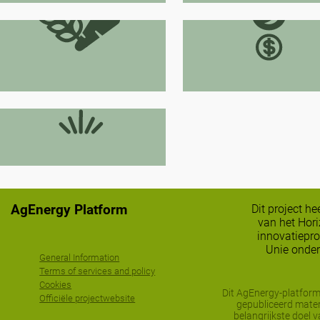
Gewasdiversificatie
Bodem en water
conservatietechnie
Grasland beheer
AgEnergy Platform
Dit project h
van het Hor
innovatiepr
Unie onder
General Information
Terms of services and policy
Cookies
Dit AgEnergy-platform
Officiële projectwebsite
gepubliceerd mater
belangrijkste doel 