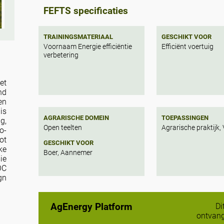
FEFTS specificaties
TRAININGSMATERIAAL
GESCHIKT VOOR
Voornaam Energie efficiëntie
Efficiënt voertuig
verbetering
et
nd
en
is
AGRARISCHE DOMEIN
TOEPASSINGEN
g,
Open teelten
Agrarische praktijk,
o-
ot
GESCHIKT VOOR
ke
Boer, Aannemer
ie
OC
gn
ig
or
nt
AgEnergy Platform
Di
ne
ontvang