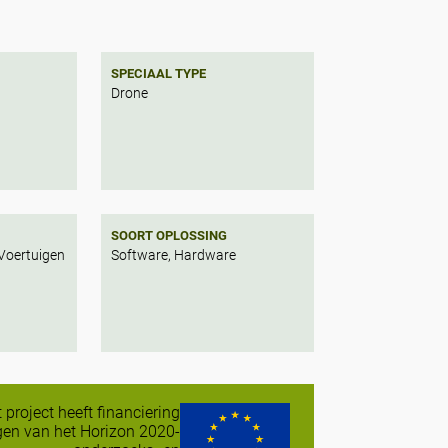
SPECIAAL TYPE
Drone
SOORT OPLOSSING
 Voertuigen
Software, Hardware
t project heeft financiering
en van het Horizon 2020-