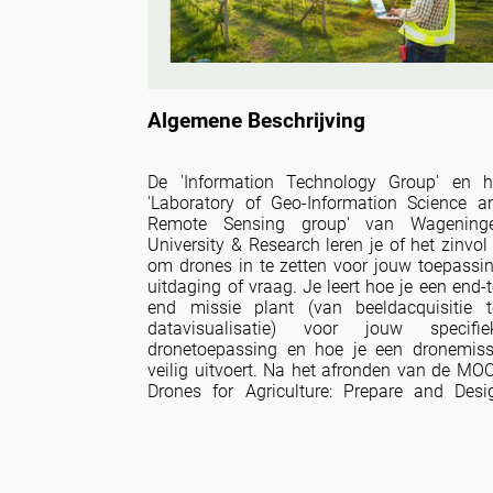
Algemene Beschrijving
De 'Information Technology Group' en h
'Laboratory of Geo-Information Science a
Remote Sensing group' van Wagening
University & Research leren je of het zinvol 
om drones in te zetten voor jouw toepassin
uitdaging of vraag. Je leert hoe je een end-t
end missie plant (van beeldacquisitie t
datavisualisatie) voor jouw specifie
dronetoepassing en hoe je een dronemiss
veilig uitvoert. Na het afronden van de MO
Drones for Agriculture: Prepare and Desi
Your Drone (UAV) Mission, zul je volled
inzicht hebben gekregen in de workflow vo
luchtkartering en hoe je deze ku
implementeren in een programmeerbare klei