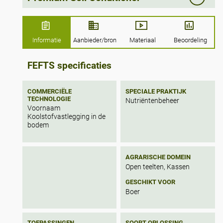
email
enquiries@sustainablewoodchip.co.uk
or
use our 'contact us' page
HERE.
Informatie
Aanbieder/bron
Materiaal
Beoordeling
FEFTS specificaties
COMMERCIËLE
SPECIALE PRAKTIJK
TECHNOLOGIE
Nutriëntenbeheer
Voornaam
Koolstofvastlegging in de
bodem
AGRARISCHE DOMEIN
Open teelten, Kassen
GESCHIKT VOOR
Boer
TOEPASSINGEN
SOORT OPLOSSING