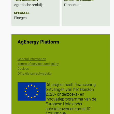
Agrarische praktijk
Procedure
SPECIAAL
Ploegen
AgEnergy Platform
General Information
Terms of services and policy
Cookies
Officiële projectwebsite
Dit project heeft financiering
ontvangen van het Horizon
2020- onderzoeks- en
innovatieprogramma van de
Europese Unie onder
subsidieovereenkomst ID
101000496