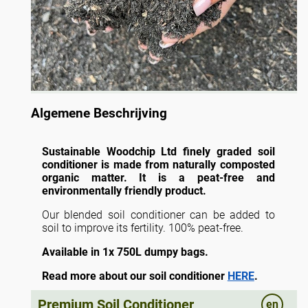
Algemene Beschrijving
Sustainable Woodchip Ltd finely graded soil
conditioner is made from naturally composted
organic matter. It is a peat-free and
environmentally friendly product.
Our blended soil conditioner can be added to
soil to improve its fertility. 100% peat-free.
Available in 1x 750L dumpy bags.
Read more about our soil conditioner
HERE
.
For bulk delivery please contact us via
Premium Soil Conditioner
en