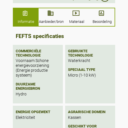
the flow.
With the nanoturbine it is not necessary to
periodically replace the batteries, as they
Informatie
Aanbieder/bron
Materiaal
Beoordeling
will always be charged, and it is also
installed inside the pressure-reducing valve
FEFTS specificaties
chamber itself, which is a great advantage
over other types of solutions such as the
installation of solar panels. In fact, the daily
COMMERCIËLE
GEBRUIKTE
amount of energy generated by the
TECHNOLOGIE
TECHNOLOGIE
nanoturbine is equivalent to that of a 120W
Voornaam Schone
Waterkracht
solar panel.
energievoorziening
SPECIAAL TYPE
(Energie productie
Micro (1-10 kW)
systeem)
DUURZAME
ENERGIEBRON
Hydro
ENERGIE OPGEWEKT
AGRARISCHE DOMEIN
Elektriciteit
Kassen
GESCHIKT VOOR