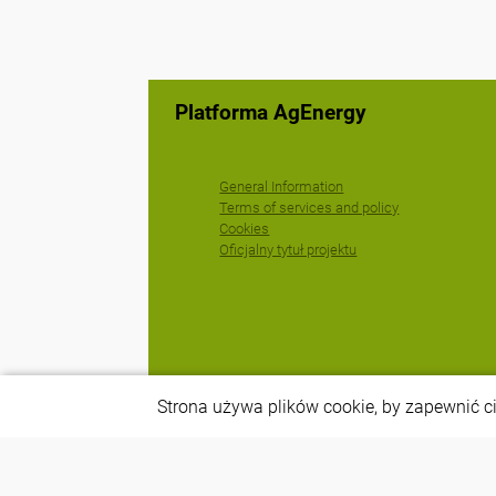
Platforma AgEnergy
General Information
Terms of services and policy
Cookies
Oficjalny tytuł projektu
Utworzono przez
Strona używa plików cookie, by zapewnić ci