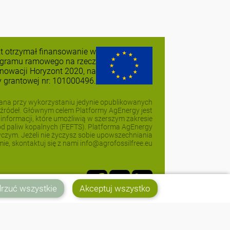
kt otrzymał finansowanie w
gramu ramowego na rzecz
nnowacji Horyzont 2020, na
grantowej nr: 101000496.
ana przy wykorzystaniu jedynie opublikowanych
źródeł. Głównym celem Platformy AgEnergy jest
nformacji, które umożliwią w szerszym zakresie
 od paliw kopalnych (FEFTS). Platforma AgEnergy
czym. Jeżeli nie życzysz sobie upowszechniania
rmie, skontaktuj się z nami info@agrofossilfree.eu
rzuć wszystkie
Akceptuj wszystko