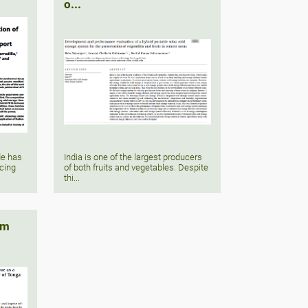
o...
India is one of the largest producers
e has
of both fruits and vegetables. Despite
ucing
thi...
om