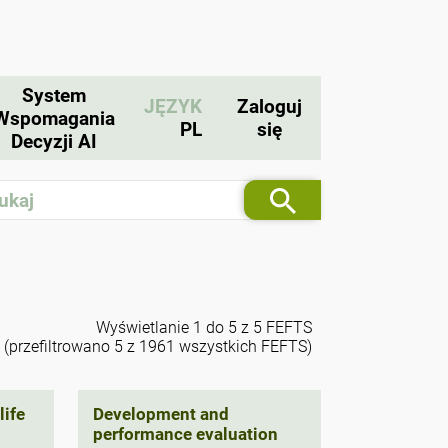
System
JĘZYK
Zaloguj
Wspomagania
PL
się
Decyzji AI
Wyświetlanie 1 do 5 z 5 FEFTS
(przefiltrowano 5 z 1961 wszystkich FEFTS)
life
Development and
performance evaluation