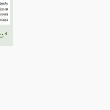
es and
ould