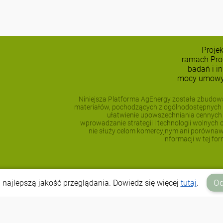
Proje
ramach Pro
badań i i
mocy umowy 
Niniejsza Platforma AgEnergy została zbudow
materiałów, pochodzących z ogólnodostępnych 
ułatwienie upowszechniania cennych i
wprowadzanie strategii i technologii wolnych
nie służy celom komercyjnym ani porównaw
informacji w tej fo
Od
 najlepszą jakość przeglądania. Dowiedz się więcej
tutaj
.