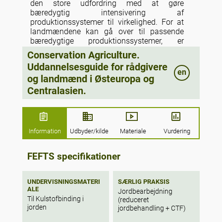
den store udfordring med at gøre
bæredygtig intensivering af
produktionssystemer til virkelighed. For at
landmændene kan gå over til passende
bæredygtige produktionssystemer, er
tilvejebringelsen af et passende
Conservation Agriculture.
muliggørende miljø og adgang til viden og
Uddannelsesguide for rådgivere
tjenester, herunder udvidelse, mekanisering,
en
og landmænd i Østeuropa og
input og markedsintelligens, afgørende.
Farmer Field Schools er det bedste sted at
Centralasien.
udveksle erfaringer og viden om bevarende
landbrug, opbygge den tekniske og
videnskabelige kapacitet hos nationale
partnere og dermed bevæge sig i retning af
Information
Udbyder/kilde
Materiale
Vurdering
udbredt indførelse og optagelse af
bæredygtige og levedygtige
landbrugsmetoder.
FEFTS specifikationer
UNDERVISNINGSMATERI
SÆRLIG PRAKSIS
ALE
Jordbearbejdning
Til Kulstofbinding i
(reduceret
jorden
jordbehandling + CTF)