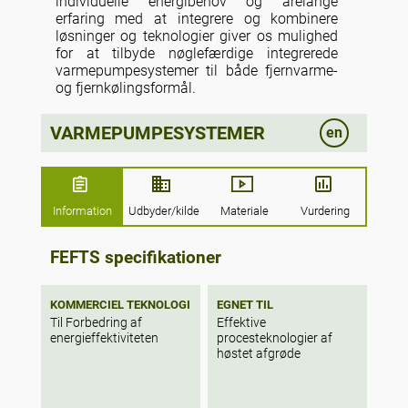
individuelle energibehov og årelange
erfaring med at integrere og kombinere
løsninger og teknologier giver os mulighed
for at tilbyde nøglefærdige integrerede
varmepumpesystemer til både fjernvarme-
og fjernkølingsformål.
VARMEPUMPESYSTEMER
en
Information
Udbyder/kilde
Materiale
Vurdering
FEFTS specifikationer
KOMMERCIEL TEKNOLOGI
EGNET TIL
Til Forbedring af
Effektive
energieffektiviteten
procesteknologier af
høstet afgrøde