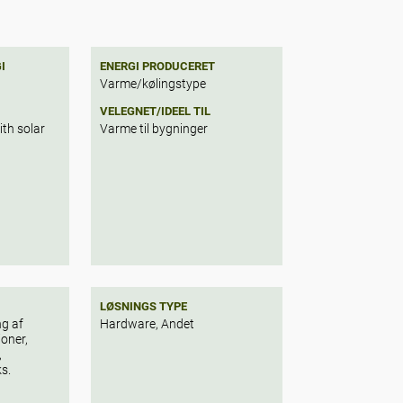
I
ENERGI PRODUCERET
Varme/kølingstype
VELEGNET/IDEEL TIL
th solar
Varme til bygninger
LØSNINGS TYPE
g af
Hardware, Andet
oner,
,
ks.