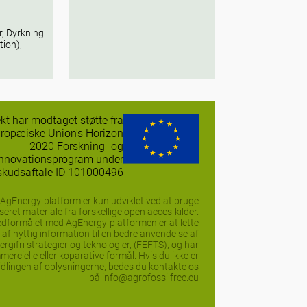
, Dyrkning
tion),
ekt har modtaget støtte fra
ropæiske Union's Horizon
2020 Forskning- og
innovationsprogram under
lskudsaftale ID 101000496
AgEnergy-platform er kun udviklet ved at bruge
seret materiale fra forskellige open acces-kilder.
dformålet med AgEnergy-platformen er at lette
af nyttig information til en bedre anvendelse af
ergifri strategier og teknologier, (FEFTS), og har
ercielle eller koparative formål. Hvis du ikke er
midlingen af oplysningerne, bedes du kontakte os
på info@agrofossilfree.eu