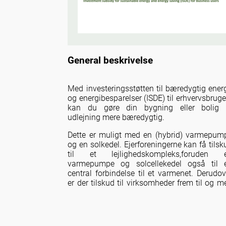
General beskrivelse
Med investeringsstøtten til bæredygtig energ
og energibesparelser (ISDE) til erhvervsbruge
kan du gøre din bygning eller bolig t
udlejning mere bæredygtig.
Dette er muligt med en (hybrid) varmepum
og en solkedel. Ejerforeningerne kan få tilsk
til et lejlighedskompleks,foruden 
varmepumpe og solcellekedel også til 
central forbindelse til et varmenet. Derudov
er der tilskud til virksomheder frem til og m
31. december 2023 til mindre vindmøller 
solceller.