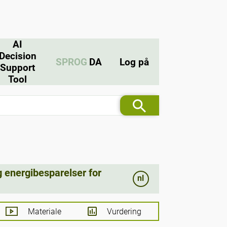
AI
Decision
SPROG
DA
Log på
Support
Tool
g energibesparelser for
nl
Materiale
Vurdering