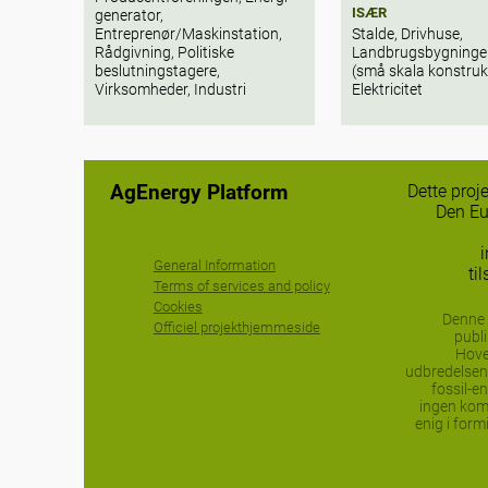
ISÆR
generator,
Entreprenør/Maskinstation,
Stalde, Drivhuse,
Rådgivning, Politiske
Landbrugsbygninger
beslutningstagere,
(små skala konstruk
Virksomheder, Industri
Elektricitet
AgEnergy Platform
Dette proj
Den Eu
General Information
ti
Terms of services and policy
Cookies
Denne 
Officiel projekthjemmeside
publi
Hove
udbredelsen 
fossil-en
ingen komm
enig i for