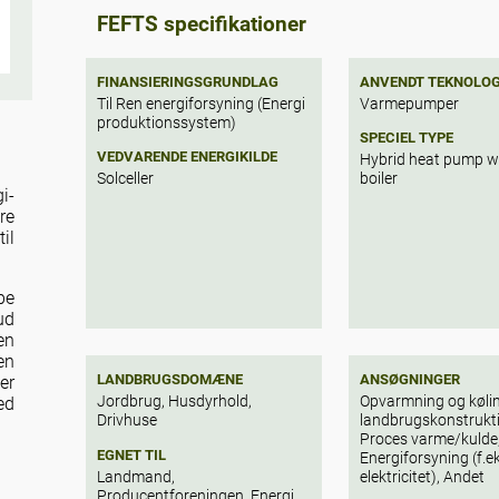
FEFTS specifikationer
FINANSIERINGSGRUNDLAG
ANVENDT TEKNOLOG
Til Ren energiforsyning (Energi
Varmepumper
produktionssystem)
SPECIEL TYPE
VEDVARENDE ENERGIKILDE
Hybrid heat pump wi
Solceller
boiler
i-
re
il
pe
ud
en
en
LANDBRUGSDOMÆNE
ANSØGNINGER
er
Jordbrug, Husdyrhold,
Opvarmning og kølin
ed
Drivhuse
landbrugskonstrukti
og
Proces varme/kulde
EGNET TIL
Energiforsyning (f.e
Landmand,
elektricitet), Andet
Producentforeningen, Energi