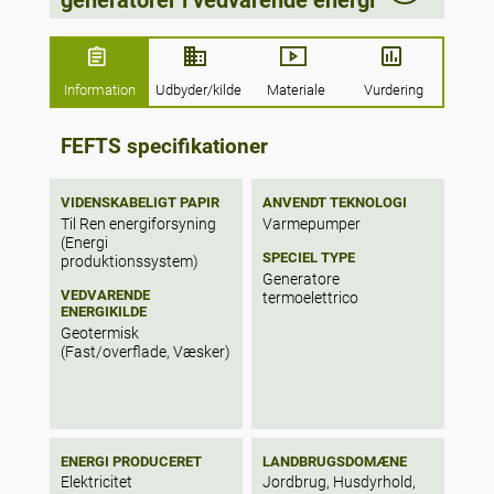
moving parts and is silent. However, the
conversion efficiency of the thermoelectric
modules (TEMs) used commercially is less
than about 10%.
Information
Udbyder/kilde
Materiale
Vurdering
FEFTS specifikationer
VIDENSKABELIGT PAPIR
ANVENDT TEKNOLOGI
Til Ren energiforsyning
Varmepumper
(Energi
SPECIEL TYPE
produktionssystem)
Generatore
VEDVARENDE
termoelettrico
ENERGIKILDE
Geotermisk
(Fast/overflade, Væsker)
ENERGI PRODUCERET
LANDBRUGSDOMÆNE
Elektricitet
Jordbrug, Husdyrhold,