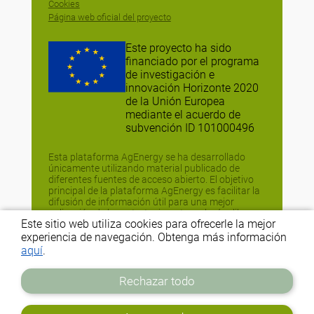
Cookies
Página web oficial del proyecto
Este proyecto ha sido
financiado por el programa
de investigación e
innovación Horizonte 2020
de la Unión Europea
mediante el acuerdo de
subvención ID 101000496
Esta plataforma AgEnergy se ha desarrollado
únicamente utilizando material publicado de
diferentes fuentes de acceso abierto. El objetivo
principal de la plataforma AgEnergy es facilitar la
difusión de información útil para una mejor
aplicación de las estrategias y tecnologías libres
Este sitio web utiliza cookies para ofrecerle la mejor
de energía fósil (FEFTS), y no tiene fines
comerciales o comparativos. Si no estás de
experiencia de navegación. Obtenga más información
acuerdo con la difusión de la información, ponte
aquí
.
en contacto con nosotros en
info@agrofossilfree.eu
Rechazar todo
Creado por