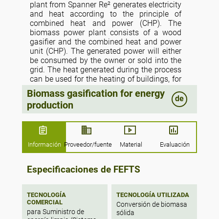
plant from Spanner Re² generates electricity
and heat according to the principle of
combined heat and power (CHP). The
biomass power plant consists of a wood
gasifier and the combined heat and power
unit (CHP). The generated power will either
be consumed by the owner or sold into the
grid. The heat generated during the process
can be used for the heating of buildings, for
drying grain and biomass or in district
Biomass gasification for energy
heating systems. Re² biomass power plants
de
production
only use biomass for power generation and
convert locally-sourced biomass or organic
wastes into clean, efficient energy.
Información
Proveedor/fuente
Material
Evaluación
Especificaciones de FEFTS
TECNOLOGÍA
TECNOLOGÍA UTILIZADA
COMERCIAL
Conversión de biomasa
para Suministro de
sólida