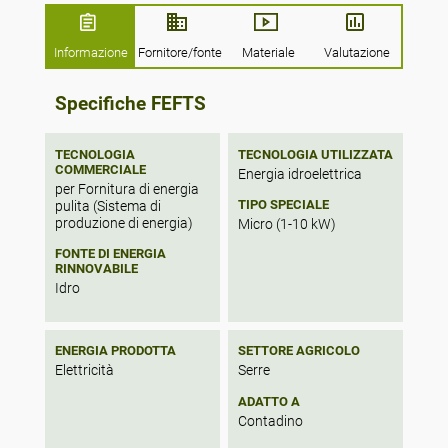
è monitorata da una centralina elettronica
centrale Per massimizzare la capacità di
generazione di energia, è possibile installare
Informazione
Fornitore/fonte
Materiale
Valutazione
più unità in serie o in parallelo, in questo
caso è sufficiente una sola unità di controllo
Specifiche FEFTS
per monitorare l'impianto.
TECNOLOGIA
TECNOLOGIA UTILIZZATA
COMMERCIALE
Energia idroelettrica
per Fornitura di energia
TIPO SPECIALE
pulita (Sistema di
produzione di energia)
Micro (1-10 kW)
FONTE DI ENERGIA
RINNOVABILE
Idro
ENERGIA PRODOTTA
SETTORE AGRICOLO
Elettricità
Serre
ADATTO A
Contadino