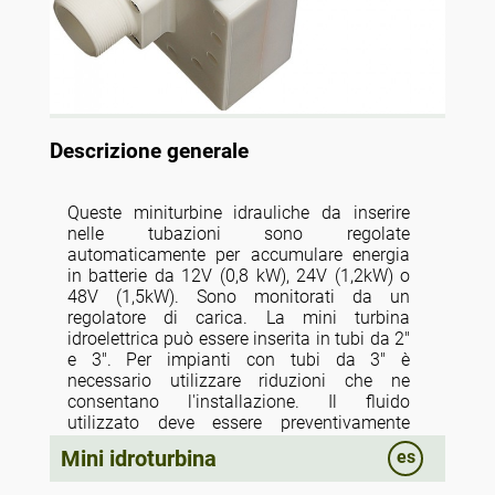
Descrizione generale
Queste miniturbine idrauliche da inserire
nelle tubazioni sono regolate
automaticamente per accumulare energia
in batterie da 12V (0,8 kW), 24V (1,2kW) o
48V (1,5kW). Sono monitorati da un
regolatore di carica. La mini turbina
idroelettrica può essere inserita in tubi da 2"
e 3". Per impianti con tubi da 3" è
necessario utilizzare riduzioni che ne
consentano l'installazione. Il fluido
utilizzato deve essere preventivamente
filtrato per evitare che impurità solide di
Mini idroturbina
es
diametro superiore a 1 mm attraversino la
miniturbina idroelettrica. L'apparecchiatura