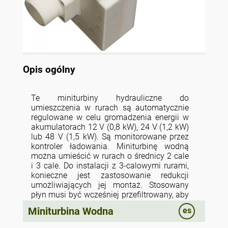
Opis ogólny
Te miniturbiny hydrauliczne do
umieszczenia w rurach są automatycznie
regulowane w celu gromadzenia energii w
akumulatorach 12 V (0,8 kW), 24 V (1,2 kW)
lub 48 V (1,5 kW). Są monitorowane przez
kontroler ładowania. Miniturbinę wodną
można umieścić w rurach o średnicy 2 cale
i 3 cale. Do instalacji z 3-calowymi rurami,
konieczne jest zastosowanie redukcji
umożliwiających jej montaż. Stosowany
płyn musi być wcześniej przefiltrowany, aby
zapobiec przedostawaniu się
Miniturbina Wodna
es
zanieczyszczeń stałych o średnicy większej
niż 1 mm przez turbinę. Sprzęt jest