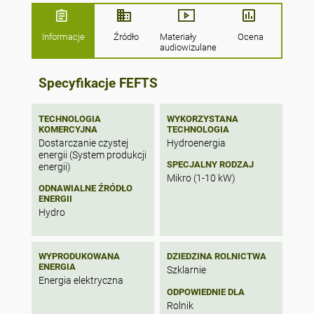
monitorowany przez elektroniczną
jednostkę sterującą. Aby zmaksymalizować
moc wytwarzania energii, kilka jednostek
Informacje
Źródło
Materiały
Ocena
można zainstalować szeregowo lub
audiowizulane
równolegle. W takim przypadku do
monitorowania instalacji wystarczy jedna
Specyfikacje FEFTS
jednostka sterująca.
TECHNOLOGIA
WYKORZYSTANA
KOMERCYJNA
TECHNOLOGIA
Dostarczanie czystej
Hydroenergia
energii (System produkcji
SPECJALNY RODZAJ
energii)
Mikro (1-10 kW)
ODNAWIALNE ŹRÓDŁO
ENERGII
Hydro
WYPRODUKOWANA
DZIEDZINA ROLNICTWA
ENERGIA
Szklarnie
Energia elektryczna
ODPOWIEDNIE DLA
Rolnik