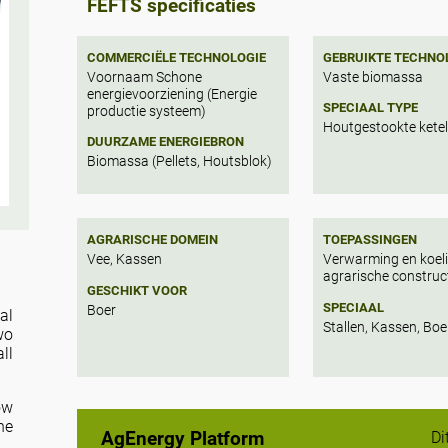
FEFTS specificaties
COMMERCIËLE TECHNOLOGIE
GEBRUIKTE TECHNO
Voornaam Schone
Vaste biomassa
energievoorziening (Energie
SPECIAAL TYPE
productie systeem)
Houtgestookte kete
DUURZAME ENERGIEBRON
Biomassa (Pellets, Houtsblok)
AGRARISCHE DOMEIN
TOEPASSINGEN
Vee, Kassen
Verwarming en koel
agrarische construc
GESCHIKT VOOR
SPECIAAL
Boer
al
Stallen, Kassen, Boe
wo
ll
ow
he
AgEnergy Platform
Di