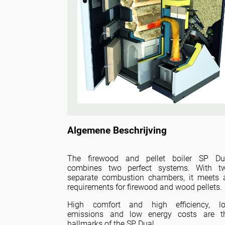
Algemene Beschrijving
The firewood and pellet boiler SP Du
combines two perfect systems. With t
separate combustion chambers, it meets a
requirements for firewood and wood pellets.
High comfort and high efficiency, l
emissions and low energy costs are t
hallmarks of the SP Dual.