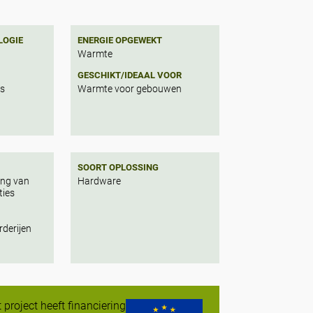
LOGIE
ENERGIE OPGEWEKT
Warmte
GESCHIKT/IDEAAL VOOR
ls
Warmte voor gebouwen
SOORT OPLOSSING
ing van
Hardware
ties
rderijen
t project heeft financiering