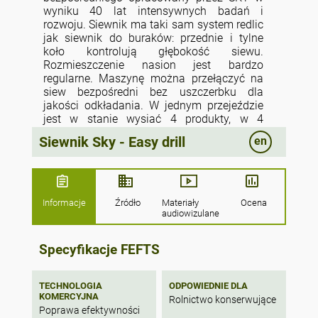
wyniku 40 lat intensywnych badań i
rozwoju. Siewnik ma taki sam system redlic
jak siewnik do buraków: przednie i tylne
koło kontrolują głębokość siewu.
Rozmieszczenie nasion jest bardzo
regularne. Maszynę można przełączyć na
siew bezpośredni bez uszczerbku dla
jakości odkładania. W jednym przejeździe
jest w stanie wysiać 4 produkty, w 4
różnych dawkach i rozdzielając 2 różne
Siewnik Sky - Easy drill
en
głębokości siewu, we wszystkich rzędach
lub w jednym rzędzie z dwóch/ w dwóch
rzędach z trzech. Ma również możliwość
umieszczania nawozu w bruździe lub
sadzenia dwóch produktów w tej samej linii
Informacje
Źródło
Materiały
Ocena
wysiewu. Może wysiewać na glebę orną,
audiowizulane
uprawę bezorkową, a nawet pomiędzy
rośliny okrywowe.
Specyfikacje FEFTS
TECHNOLOGIA
ODPOWIEDNIE DLA
KOMERCYJNA
Rolnictwo konserwujące
Poprawa efektywności