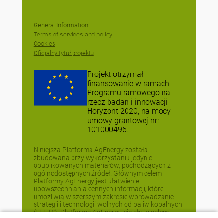
General Information
Terms of services and policy
Cookies
Oficjalny tytuł projektu
Projekt otrzymał
finansowanie w ramach
Programu ramowego na
rzecz badań i innowacji
Horyzont 2020, na mocy
umowy grantowej nr:
101000496.
Niniejsza Platforma AgEnergy została
zbudowana przy wykorzystaniu jedynie
opublikowanych materiałów, pochodzących z
ogólnodostępnych źródeł. Głównym celem
Platformy AgEnergy jest ułatwienie
upowszechniania cennych informacji, które
umożliwią w szerszym zakresie wprowadzanie
strategii i technologii wolnych od paliw kopalnych
(FEFTS). Platforma AgEnergy nie służy celom