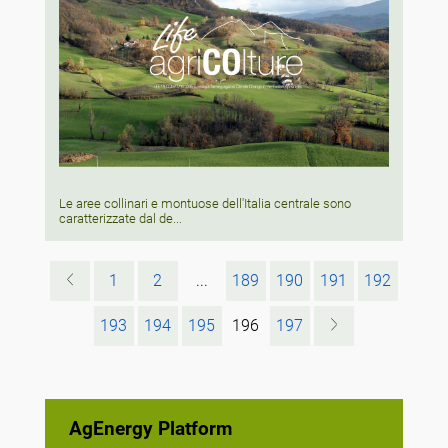
Le aree collinari e montuose dell'Italia centrale sono
caratterizzate dal de...
1
2
...
189
190
191
192
193
194
195
196
197
AgEnergy Platform