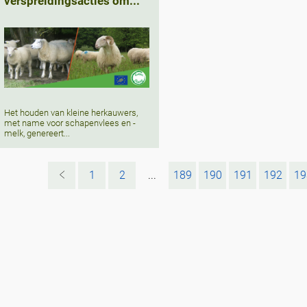
verspreidingsacties om...
Het houden van kleine herkauwers,
met name voor schapenvlees en -
melk, genereert...
1
2
...
189
190
191
192
19