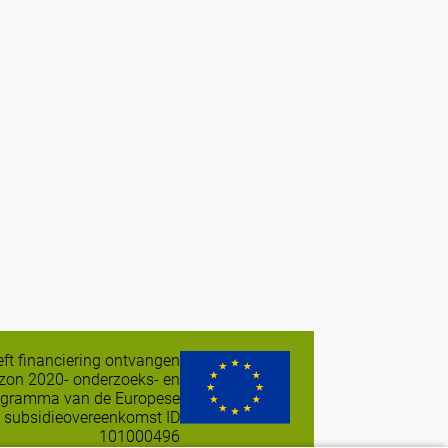
eeft financiering ontvangen
izon 2020- onderzoeks- en
ogramma van de Europese
 subsidieovereenkomst ID
101000496