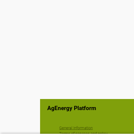
AgEnergy Platform
General Information
Terms of services and policy