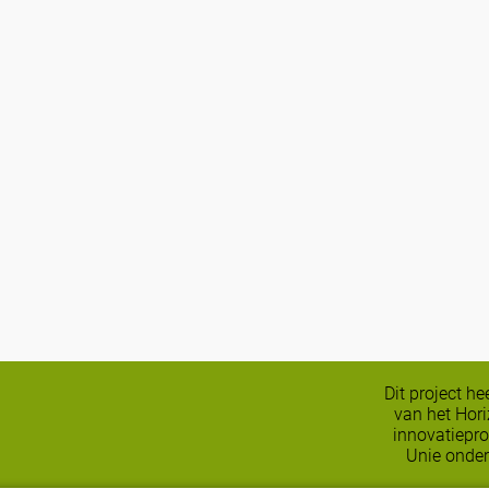
Dit project h
van het Hor
innovatiepr
Unie onder