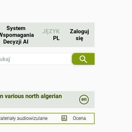
System
JĘZYK
Zaloguj
Wspomagania
PL
się
Decyzji AI
in various north algerian
en
teriały audiowizulane
Ocena