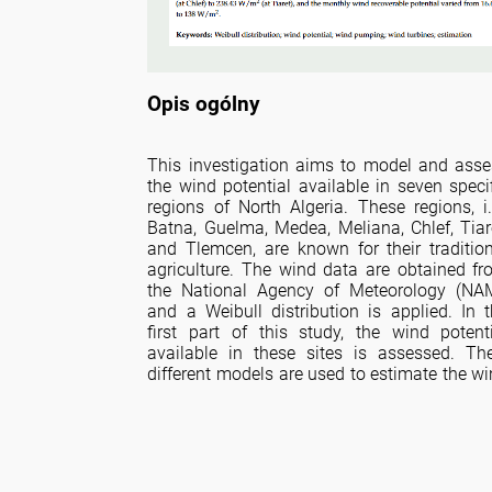
Opis ogólny
This investigation aims to model and ass
the wind potential available in seven speci
regions of North Algeria. These regions, i.
Batna, Guelma, Medea, Meliana, Chlef, Tiar
and Tlemcen, are known for their traditio
agriculture. The wind data are obtained f
the National Agency of Meteorology (NAM
and a Weibull distribution is applied. In 
first part of this study, the wind potent
available in these sites is assessed. Th
different models are used to estimate the w
system’s annual recoverable energy for th
regions. We are interested in wind pumping 
possible use to meet the needs of irrigat
water in rural areas. Four kinds of wi
turbines are explored to determine t