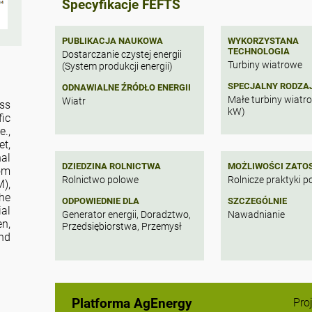
Specyfikacje FEFTS
PUBLIKACJA NAUKOWA
WYKORZYSTANA
TECHNOLOGIA
Dostarczanie czystej energii
Turbiny wiatrowe
(System produkcji energii)
SPECJALNY RODZA
ODNAWIALNE ŹRÓDŁO ENERGII
Małe turbiny wiatr
Wiatr
ess
kW)
fic
e.,
et,
nal
DZIEDZINA ROLNICTWA
MOŻLIWOŚCI ZATO
rom
Rolnictwo polowe
Rolnicze praktyki 
),
the
ODPOWIEDNIE DLA
SZCZEGÓLNIE
ial
Generator energii, Doradztwo,
Nawadnianie
en,
Przedsiębiorstwa, Przemysł
ind
ese
for
ion
nd
Platforma AgEnergy
Pro
he