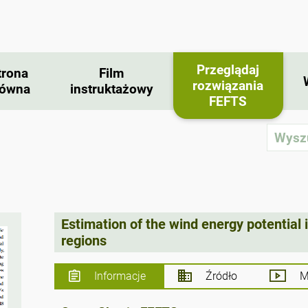
Przeglądaj
trona
Film
rozwiązania
łówna
instruktażowy
FEFTS
Estimation of the wind energy potential 
regions
Informacje
Źródło
Ma