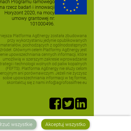
mach Programu ramowego
na rzecz badań i innowacji
Horyzont 2020, na mocy
umowy grantowej nr:
101000496.
niejsza Platforma AgEnergy została zbudowana
przy wykorzystaniu jedynie opublikowanych
materiałów, pochodzących z ogólnodostępnych
źródeł. Głównym celem Platformy AgEnergy jest
ienie upowszechniania cennych informacji, które
umożliwią w szerszym zakresie wprowadzanie
trategii i technologii wolnych od paliw kopalnych
(FEFTS). Platforma AgEnergy nie służy celom
ercyjnym ani porównawczym. Jeżeli nie życzysz
sobie upowszechniania informacji w tej formie,
skontaktuj się z nami info@agrofossilfree.eu
rzuć wszystkie
Akceptuj wszystko