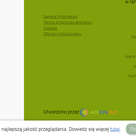
w ra
In
lon
by
General Information
m).
Terms of services and policy
ean
Cookies
t a
Oficjalny tytuł projektu
ull
Ni
es
s,
ity
ułatw
/m2
ble
s
kom
Utworzono przez
Od
 najlepszą jakość przeglądania. Dowiedz się więcej
tutaj
.